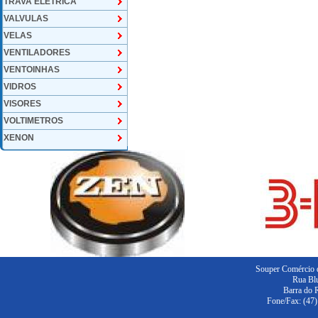
TRAVA ELETRICA
VALVULAS
VELAS
VENTILADORES
VENTOINHAS
VIDROS
VISORES
VOLTIMETROS
XENON
Souper Comércio d
Rua Blu
Barra do 
Fone/Fax: (47