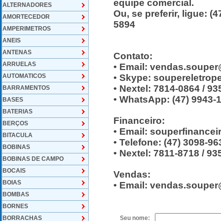
equipe comercial.
ALTERNADORES
Ou, se preferir, ligue: (
AMORTECEDOR
5894
AMPERIMETROS
ANEIS
ANTENAS
Contato:
ARRUELAS
• Email: vendas.soupe
AUTOMATICOS
• Skype: soupereletro
• Nextel: 7814-0864 / 9
BARRAMENTOS
• WhatsApp: (47) 9943-
BASES
BATERIAS
Financeiro:
BERÇOS
• Email: souperfinance
BITACULA
• Telefone: (47) 3098-96
BOBINAS
• Nextel: 7811-8718 / 9
BOBINAS DE CAMPO
BOCAIS
Vendas:
BOIAS
• Email: vendas.soupe
BOMBAS
BORNES
BORRACHAS
Seu nome: